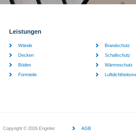
a
k
m
Leistungen
Wände
Brandschutz
Decken
Schallschutz
Böden
Wärmeschutz
Formteile
Luftdichtheits
Copyright © 2026 Enginler
AGB