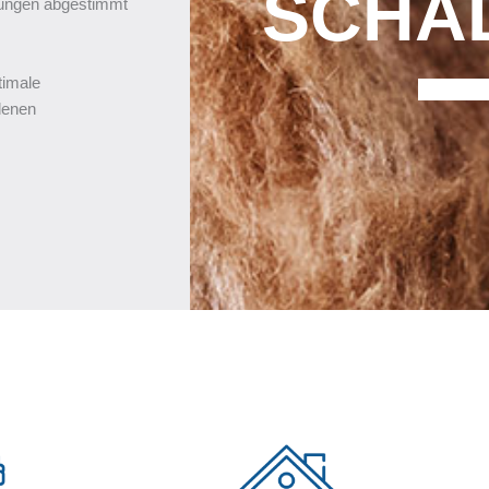
SCHAL
ösungen abgestimmt
timale
denen