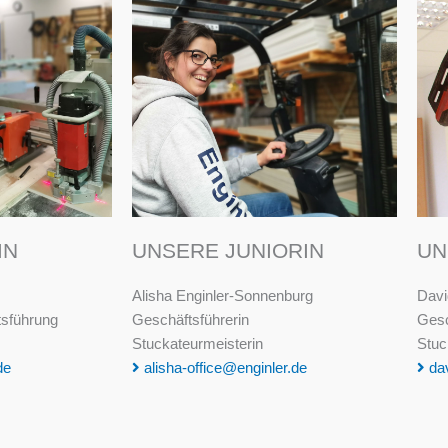
IN
UNSERE JUNIORIN
UN
Alisha Enginler-Sonnenburg
Davi
tsführung
Geschäftsführerin
Gesc
Stuckateurmeisterin
Stuc
de
alisha-office@enginler.de
dav