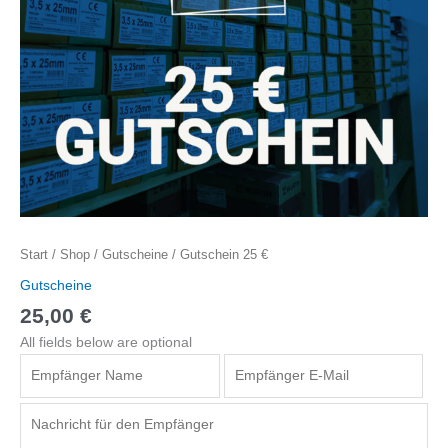
Start
/
Shop
/
Gutscheine
/ Gutschein 25 €
Gutscheine
25,00
€
All fields below are optional